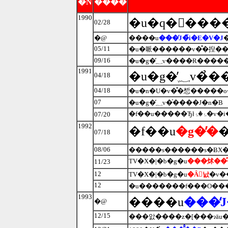
�N
����
1990
02/28
�@
����u
���̒J�̃i�E�V�J
05/11
�u�哌������v�̊�揑��
09/16
1991
�u�g�
04/18
04/18
�u�n�U�v�̊�惁�����o
07
�u�g�̓؁v�̍����J�n�B
�f��u
07/20
1992
�f��u
�g�̓�
07/18
08/06
TV�X�|�b�g�u
���炢��
11/23
12
TV�X�|�b�g�u
�Ȃ񂾂낤
12
1993
����u
���̒J
�@
12/15
���앐����z�[���ɂāu�