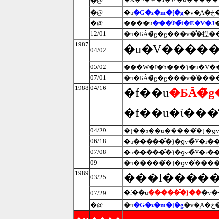
�@
�@
�u
�G�z�m�[�g
�@
����u
���̒J�̃i�E�V�J
12/01
�u�ƂȂ�̃g�g���v�̊�揑�
1987
�u�V�����
04/02
05/02
���W�I�h���}�u�V��
07/01
�u�ƂȂ�̃g�g���v�̍���
1988
04/16
�f��u
�ƂȂ�̃
�f��u�ΐ���
04/29
�{��ɂ��u�����̑�}�ց
06/18
�u�����̑�}�ցv�̃V�i�
07/08
�u�����̑�}�ցv�̃V�i
09
�u�����̑�}�ցv�̍����
1989
���l�����
03/25
�f��u
�����̑�}��
07/29
�@
�u
�G�z�m�[�g