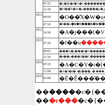
07/25
�{�肪�f�U�C�������
11/20
2011
06/04
�f��u
�R�N���R�₩��
07/16
2012
10/30
2013
�f��u
����
07/20
09/01
�f��u���Ƌ��C�̉����
11/16
2014
07/25
11/08
2015
�Ӗ�Ê���̋�
05/08
��
����
�c�{�
��
�ԑ���