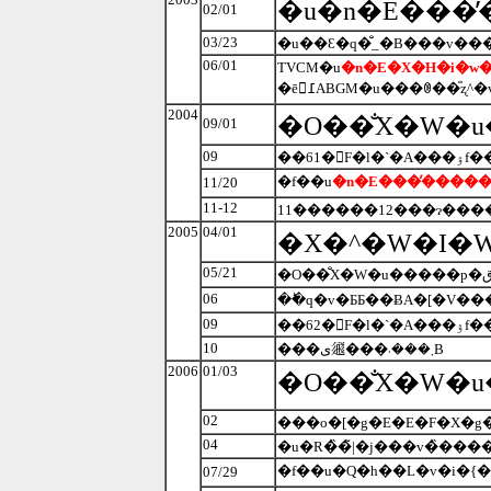
�u�n�E���
02/01
03/23
06/01
TVCM�u
�n�E�X�H�i�w
�ē𖱂߁ABGM�u���ꂳ��̎
2004
�O��̐X�W�u
09/01
09
�f��u
�n�E���̓����
11/20
11-12
11������12���ɂ����
2005
04/01
�X�^�W�I�
05/21
06
��ؕq�v�ƂƂ��ɃA�[�V�
09
10
���ی𗬊���܂���܁B
2006
01/03
02
04
�u�R�̏�̃|�j���v�̏���
�f��u�Q�h��L�v�i�{�
07/29