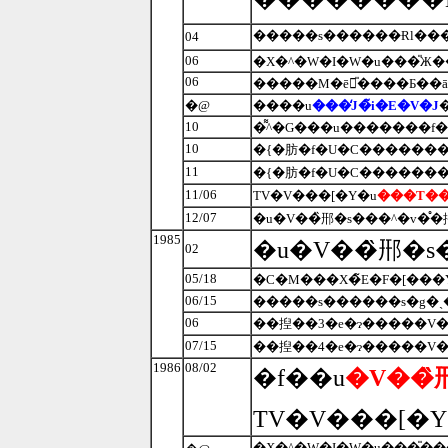
�����s������Ɍl���
04
06
�X�^�W�I�W�u���̎Ж�
06
�����M�ē̎����Ƃ��ā
�@
����u
���̒J�̃i�E�V�J
10
�͌^�G���u�������f�
10
�{�肪�f�U�C��������
11
�{�肪�f�U�C�������
11/06
TV�V���[�Y�u
���T��
12/07
�u�V��̏郉�s���^�v�̊�
1985
�u�V��̏郉�s
02
05/18
06/15
06
��揑��3�e�ɂ�����V�
07/15
��揑��4�e�ɂ�����V�
1986
08/02
�f��u
�V��̏
TV�V���[�
�X�^�W�I�W�u���̎�