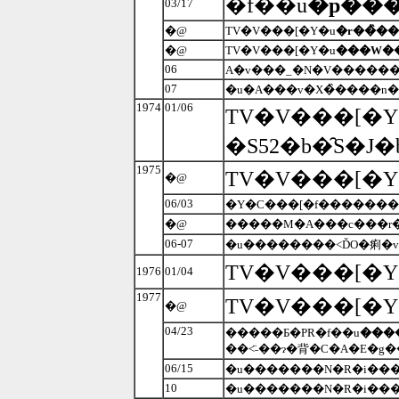
�f��u
�p���
03/17
�@
TV�V���[�Y�u
�r��̏�
�@
TV�V���[�Y�u
���W�
06
07
�u�A���v�X�̏����n
1974
01/06
TV�V���[�Y
�S52�b�̑S�
1975
TV�V���[�Y
�@
06/03
�Y�C���[�f�������
�@
�����M�A���c���r�
06-07
�u��������˂ĎO�痢�v
TV�V���[�Y
1976
01/04
1977
TV�V���[�Y
�@
04/23
�����Ƃ�PR�f��u
���
��˂̈˗��ɂ�背�C�A�E�g
06/15
�u�������N�R�i���
10
�u�������N�R�i���