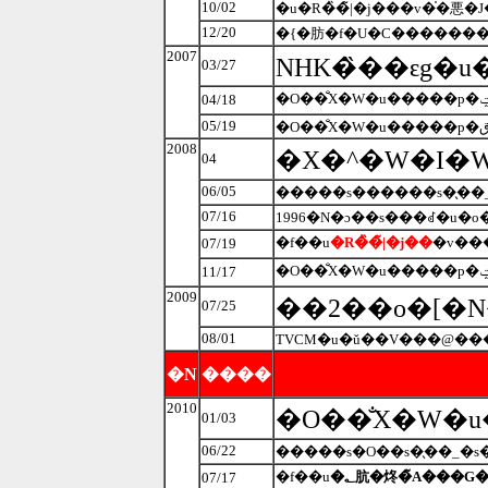
10/02
�u�R�̏�̃|�j���v�̍�悪�
12/20
2007
NHK�̏��ԑg�
03/27
04/18
05/19
2008
04
06/05
�����s������s�̖��
07/16
�f��u
�R�̏�̃|�j��
07/19
11/17
2009
07/25
08/01
TVCM�u�ǔ��V���@��
�N
����
2010
01/03
06/22
�����s�O��s�̖��_�s
�f��u
�؂肮�炵�̃A���G
07/17