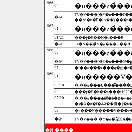
1966
�u���z�̉�
04
TV�V���[�Y�u
���C��
�@
��38�b�̋󒆐�ł́A��̋{��
1967
�u���z�̉��
01
01/21
���j�E��N�a���B
�@
54�N���̃V�g���G��2
1968
�u���z�̉�
03
�@
TV�V���[�Y�u
���@�g
07
�f��u
���z�̉��q�@�z
1969
�u�����V��
01
03/18
�f��u
���C���͂����
04
���j�E�h��a���i197
07/20
�f��u
���Ԃ䂤�ꂢ�D
�v�
�s�X�n�ł̐�ԂƋ��働�{�b
09
�u���N�����V���v��
�@
TV�V���[�Y�u
�Ђ݂̃A
�N
����