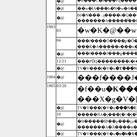
�@
�@
�@
1963
�w�K�@��w�
03
04
���f����Ō�̒���̗p�Ő
�@
12/21
���߂ĎQ��������i�
�@
TV�V���[�Y�u
�T���N
���f����J
1964
�@
1965
03/20
�f��u
�K���
���X�g�V�
�@
TV�V���[�Y�u
���N�E
10
�����ŃA�j���[�^�[
�@
�������A�Ӓ����œ�
�@
TV�V���[�Y�u
�n�b�X