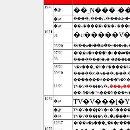
1970
��ˍN���̈˗�
�@
����p���ҁu�ǂ��Ԃ󓇁v�
�@
�@
��ʌ�����s�̌��Z���
1971
�u�����V��
01
�f��u
�ǂ��Ԃ�
�v�i�r�
03/20
07/21
�f��u
�A���o�o��40�
08
08/21
09/10
�������A����҃A�X�
11/21
TV�V���[�Y�u
���p�
��15�b�܂ł̓m�
1972
TV�V���[�
�@
�@
�@
TV�V���[�Y�u
�ԓ���V
12/17
�f��u
�p���_�R�p���
1973