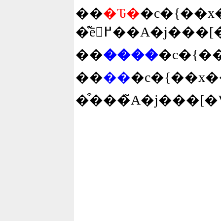
��
�Ԏ�
�c�{��
�͊ē𖱂߂��A�
��
����
�c�{�
��
��
�c�{��x
�͒���̃A�j���[�