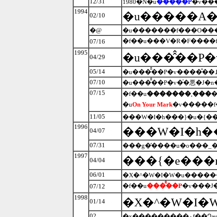
12/31
1980�N�́u
���̂̂��P
�v��
1994
�u�����A�
02/10
�@
�u�������f���O���t
07/16
1995
�u���̂̂��P
04/29
05/14
07/10
�u���̂̂��P�v�̍�悪�J�
07/15
�f��u
�������܂���
�u
On Your Mark
11/05
���W�I�h���}�u�{��
1996
���W�I�h�
04/07
07/31
���g�̒����u�o���_�
1997
04/04
06/01
�X�^�W�I�W�u�����
�f��u
���̂̂��P
07/12
1998
01/14
02