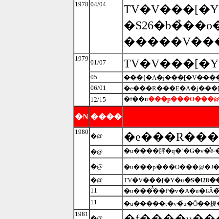
1978
04/04
TV�V���[�Y
1979
TV�V���[�Y
01/07
05
06/01
�f��u
���p���O���@
12/15
�N
����
1980
�e���R���
�@
�u����胓�q�`�G�v�̊ē
�@
�@
�u���p���O���@�J���
�@
TV�V���[�Y�u
�S�l28�
11
�u���̂̂��P�v�A�u�ƂȂ
11
1981
�f����u��
�@