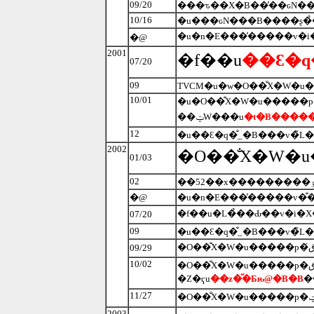
09/20
���ԏ��X�В��̓��ԍN�
10/16
�@
2001
�f��u
��Ɛ�q
07/20
09
10/01
��ݓW���u
�t�B����
12
2002
01/03
02
�@
�f��u�L�̉��Ԃ��v�i�X
07/20
09
09/29
10/02
�Z�ҁu
��z�̋�Ƃԋ@�B�B
11/27
2003