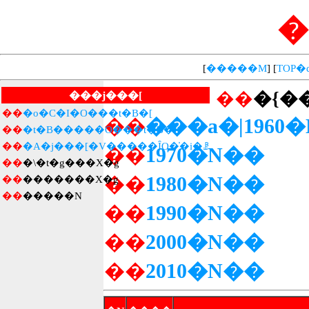
�
[
�����M
] [
��
�{�
���j���[
��
�o�C�I�O���t�B�[
��
���a�|1960
��
�t�B�����O���t�B�[
��
�A�j���[�V�����ȊO�̍�i�ꗗ
��
1970�N��
��
�\�t�g���X�g
��
1980�N��
��
�������X�g
��
�����N
��
1990�N��
��
2000�N��
��
2010�N��