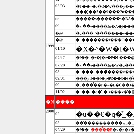
03/03
�T��=�e�O�W���y���
���̖͗l��5��9���Ɂu��
�����s������s�ɃA�
06
09
�؉��ɂ����āu�A�j��
�@
�u���˕`���̃����v�̏
�@
�u�������f���O���
1999
�X�^�W�I�
01/16
�f��u�z�[�z�P�L���
07/17
07/28
08
�u���˕`���̃����v��
09/01
���p�ُ�f�p�̒Z��3�{�
09
11/02
�u��Ɛ�q�̐_�B���v�̊�揑
�N
����
2000
�u��Ɛ�q�̐_
02
03
04/29
�f��u
���̂̂��P
�v�̉p�