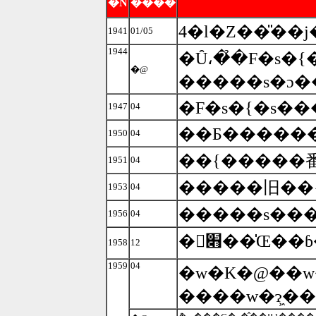
�N
����
1941
01/05
1944
�Ȗ،��̉F�s�{
�@
�F�s�{�s��
1947
04
1950
04
��{�����番
1951
04
1953
04
�����s���
1956
04
1958
12
1959
04
�w�K�@��w