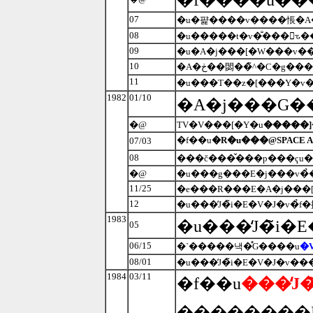
07
�u�퍑����v����悵�A�
08
�u�����t�v�̐���𓿊ԏ�
09
10
�A�ڂ��閟��̃^�C�g�
11
1982
01/10
�A�j���G�
�@
TV�V���[�Y�u
�����
�f��u
�R�u���@SPACE A
07/03
08
�@
�u���g���E�j���v�
11/25
12
�u���̒J�̃i�E�V�J�v�̉
1983
�u���̒J�̃i
05
06/15
�`�����낵�̊G����u
�
08/01
�u���̒J�̃i�E�V�J�v�
1984
03/11
�f��u
���̒J�
��������